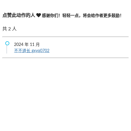
点赞此动作的人
感谢你们！轻轻一点，将会给作者更多鼓励！
共
2
人
2024 年 11 月
不不道长
gxyq0702