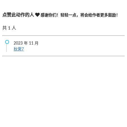
点赞此动作的人
感谢你们！轻轻一点，将会给作者更多鼓励！
共
1
人
2023 年 11 月
秋霁7