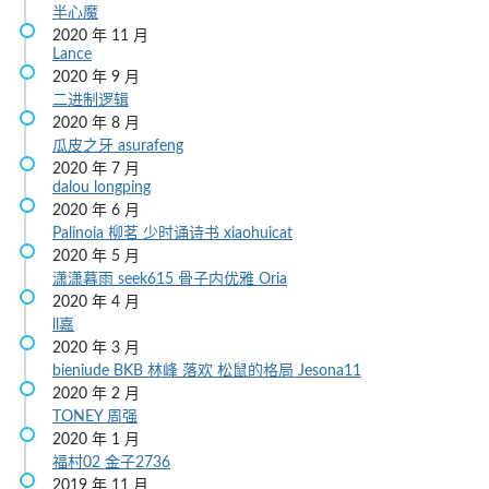
半心魔
2020 年 11 月
Lance
2020 年 9 月
二进制逻辑
2020 年 8 月
瓜皮之牙
asurafeng
2020 年 7 月
dalou
longping
2020 年 6 月
Palinoia
柳茗
少时诵诗书
xiaohuicat
2020 年 5 月
潇潇暮雨
seek615
骨子内优雅
Oria
2020 年 4 月
ll嘉
2020 年 3 月
bieniude
BKB
林峰
落欢
松鼠的格局
Jesona11
2020 年 2 月
TONEY
周强
2020 年 1 月
福村02
金子2736
2019 年 11 月