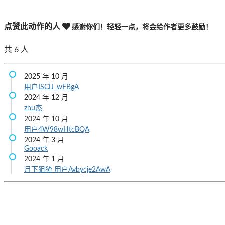
点赞此动作的人
感谢你们！轻轻一点，将会给作者更多鼓励！
共
6
人
2025 年 10 月
用户ISCIJ_wFBgA
2024 年 12 月
zhu杰
2024 年 10 月
用户4W98wHtcBQA
2024 年 3 月
Gooack
2024 年 1 月
月下狙猹
用户Avbycje2AwA