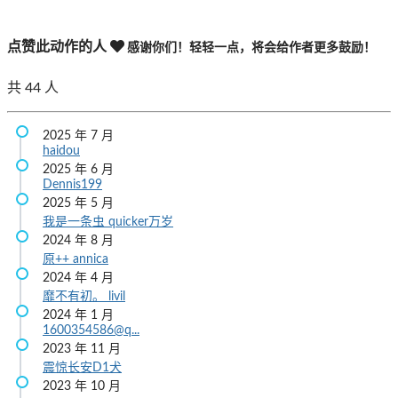
点赞此动作的人
感谢你们！轻轻一点，将会给作者更多鼓励！
共
44
人
2025 年 7 月
haidou
2025 年 6 月
Dennis199
2025 年 5 月
我是一条虫
quicker万岁
2024 年 8 月
原++
annica
2024 年 4 月
靡不有初。
livil
2024 年 1 月
1600354586@q...
2023 年 11 月
震惊长安D1犬
2023 年 10 月