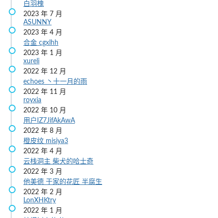
白羽槐
2023 年 7 月
ASUNNY
2023 年 4 月
合金
cgxlhh
2023 年 1 月
xureli
2022 年 12 月
echoes
丶十一月的雨
2022 年 11 月
royxia
2022 年 10 月
用户IZ7JifAkAwA
2022 年 8 月
橙皮纹
misiya3
2022 年 4 月
云栈洞主
柴犬的哈士奇
2022 年 3 月
他美德
于家的花匠
半腐生
2022 年 2 月
LonXHKtry
2022 年 1 月