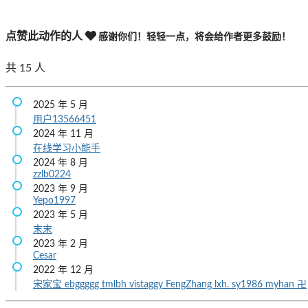
点赞此动作的人
感谢你们！轻轻一点，将会给作者更多鼓励！
共
15
人
2025 年 5 月
用户13566451
2024 年 11 月
在线学习小能手
2024 年 8 月
zzlb0224
2023 年 9 月
Yepo1997
2023 年 5 月
末末
2023 年 2 月
Cesar
2022 年 12 月
宋家宝
ebggggg
tmlbh
vistaggy
FengZhang
lxh.
sy1986
myhan
卍