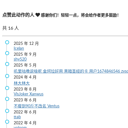
点赞此动作的人
感谢你们！轻轻一点，将会给作者更多鼓励！
共
16
人
2025 年 12 月
Icelan
2025 年 9 月
shy520
2025 年 5 月
叽里咕噜说啥呢
金坷垃好用
黑暗圣经的卡
用户1674846546
zvs
2024 年 4 月
林大林大
2023 年 8 月
VisJoker
Xanwus
2023 年 6 月
不瘦到90斤不改名
Ventus
2022 年 6 月
ttab
2022 年 4 月
yoloom