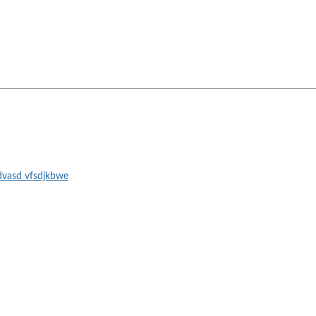
dvasd
vfsdjkbwe