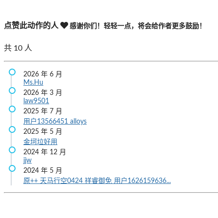
点赞此动作的人
感谢你们！轻轻一点，将会给作者更多鼓励！
共
10
人
2026 年 6 月
Ms.Hu
2026 年 3 月
law9501
2025 年 7 月
用户13566451
alloys
2025 年 5 月
金坷垃好用
2024 年 12 月
jjw
2024 年 5 月
原++
天马行空0424
祥睿御免
用户1626159636...