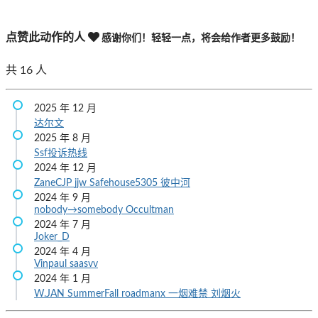
点赞此动作的人
感谢你们！轻轻一点，将会给作者更多鼓励！
共
16
人
2025 年 12 月
达尔文
2025 年 8 月
Ssf投诉热线
2024 年 12 月
ZaneCJP
jjw
Safehouse5305
彼中河
2024 年 9 月
nobody→somebody
Occultman
2024 年 7 月
Joker_D
2024 年 4 月
Vinpaul
saasvv
2024 年 1 月
W.JAN
SummerFall
roadmanx
一烟难禁
刘烟火