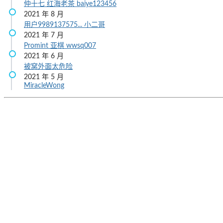
仲十七
红海老茶
baiye123456
2021 年 8 月
用户9989137575...
小二哥
2021 年 7 月
Promint
亚棋
wwsq007
2021 年 6 月
被窝外面太危险
2021 年 5 月
MiracleWong