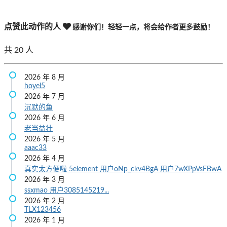
点赞此动作的人
感谢你们！轻轻一点，将会给作者更多鼓励！
共
20
人
2026 年 8 月
hoyel5
2026 年 7 月
沉默的鱼
2026 年 6 月
老当益壮
2026 年 5 月
aaac33
2026 年 4 月
真实太方便啦
5element
用户oNp_ckv4BgA
用户7wXPpVsFBwA
2026 年 3 月
ssxmao
用户3085145219...
2026 年 2 月
TLX123456
2026 年 1 月