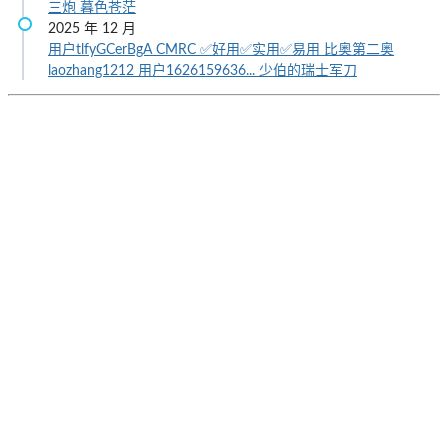
三炮
暮色苍茫
2025 年 12 月
用户tlfyGCerBgA
CMRC
✅好用✅实用✅易用
比奥第二奥
laozhang1212
用户1626159636...
少伯的瑞士军刀