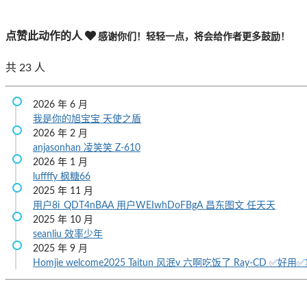
点赞此动作的人
感谢你们！轻轻一点，将会给作者更多鼓励！
共
23
人
2026 年 6 月
我是你的旭宝宝
天使之盾
2026 年 2 月
anjasonhan
凌笑笑
Z-610
2026 年 1 月
luffffy
枫糖66
2025 年 11 月
用户8i_QDT4nBAA
用户WEIwhDoFBgA
昌东图文
任天天
2025 年 10 月
seanliu
效率少年
2025 年 9 月
Homjie
welcome2025
Taitun
风泯v
六啊吃饭了
Ray-CD
✅好用