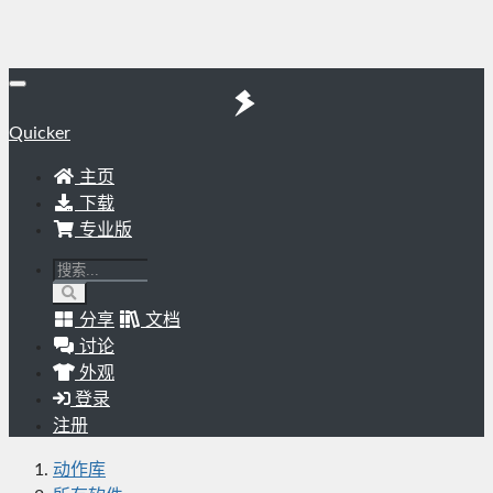
Quicker
主页
下载
专业版
分享
文档
讨论
外观
登录
注册
动作库