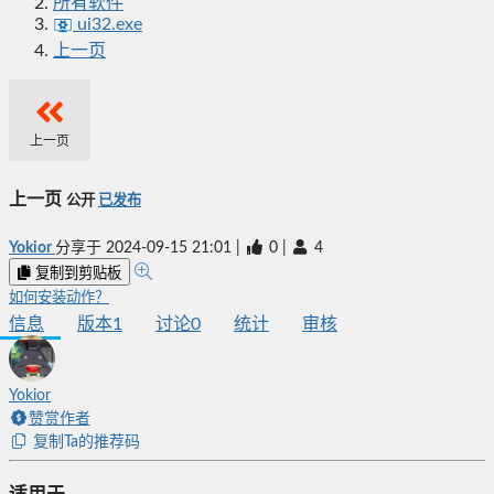
所有软件
ui32.exe
上一页
上一页
上一页
公开
已发布
Yokior
分享于
2024-09-15 21:01
|
0
|
4
复制到剪贴板
如何安装动作？
信息
版本
1
讨论
0
统计
审核
Yokior
赞赏作者
复制Ta的推荐码