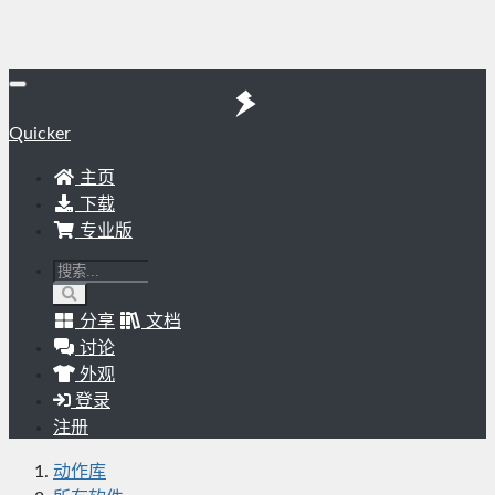
Quicker
主页
下载
专业版
分享
文档
讨论
外观
登录
注册
动作库