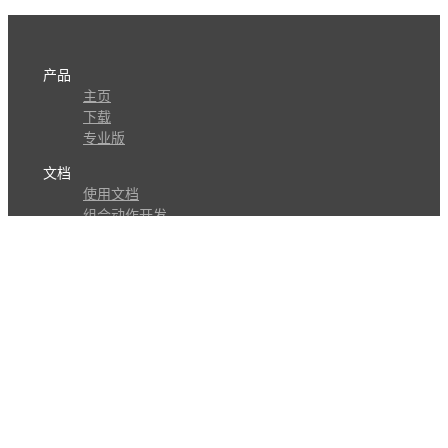
产品
主页
下载
专业版
文档
使用文档
组合动作开发
知识库
版本历史
瓜皮学堂
分享
动作库
子程序
外观
交流
问答讨论区