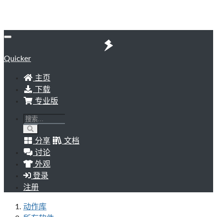
Quicker
主页
下载
专业版
分享
文档
讨论
外观
登录
注册
动作库