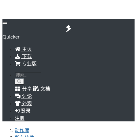
Quicker
主页
下载
专业版
分享
文档
讨论
外观
登录
注册
动作库