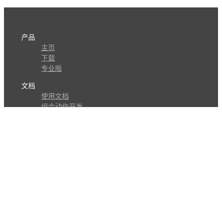
产品
主页
下载
专业版
文档
使用文档
组合动作开发
知识库
版本历史
瓜皮学堂
分享
动作库
子程序
外观
交流
问答讨论区