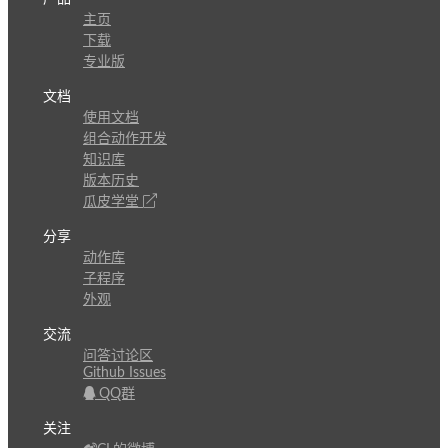
主页
下载
专业版
文档
使用文档
组合动作开发
知识库
版本历史
瓜皮学堂
分享
动作库
子程序
外观
交流
问答讨论区
Github Issues
QQ群
关注