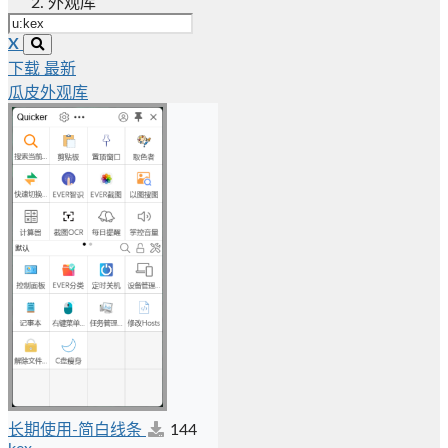
外观库
X
下载
最新
瓜皮外观库
长期使用-简白线条
144