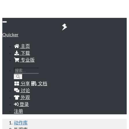
Quicker
主页
下载
专业版
分享
文档
讨论
外观
登录
注册
动作库