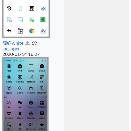
简约white
69
locsuper
2020-01-14 16:27