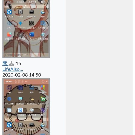
熊
15
LifeAlso...
2020-02-08 14:50