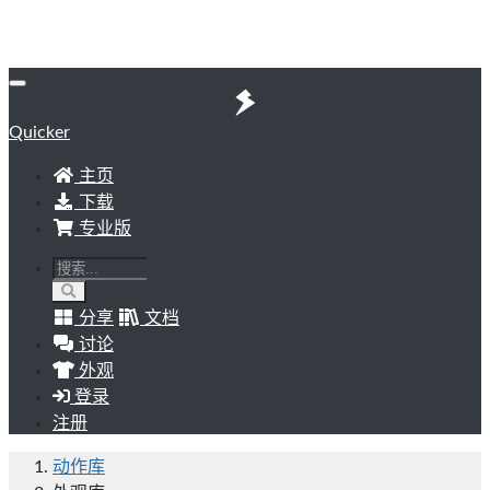
Quicker
主页
下载
专业版
分享
文档
讨论
外观
登录
注册
动作库