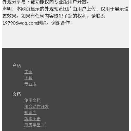
外观分享与下载功能仅向专业版用户开放。
声明：本网页显示的外观预览图片由用户上传，仅用于展示设
置效果。如果有任何内容侵犯了您的权利，请联系
197906@qq.com删除。谢谢合作！
产品
主页
下载
专业版
文档
使用文档
组合动作开发
知识库
版本历史
瓜皮学堂