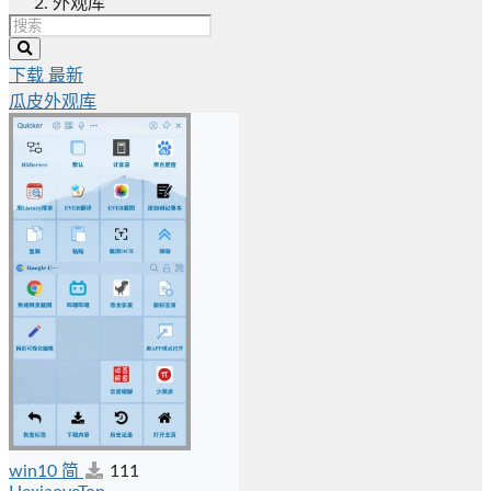
外观库
下载
最新
瓜皮外观库
win10 简
111