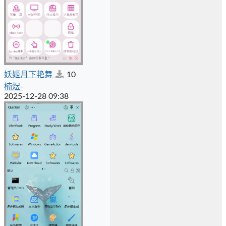
妖姬月下艳舞
10
楠煜-
2025-12-28 09:38