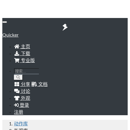
Quicker
主页
下载
专业版
分享
文档
讨论
外观
登录
注册
动作库