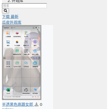
外观库
下载
最新
瓜皮外观库
半透黑色高跟女郎
0