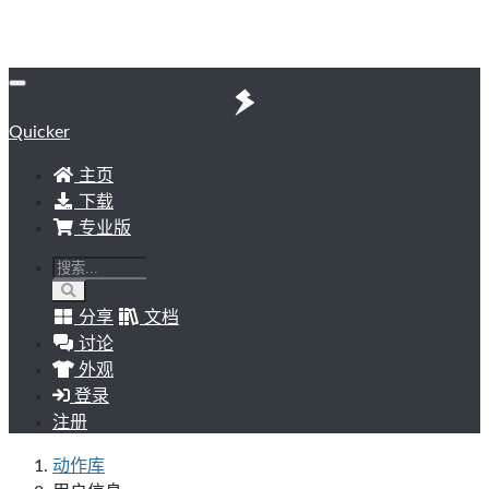
Quicker
主页
下载
专业版
分享
文档
讨论
外观
登录
注册
动作库