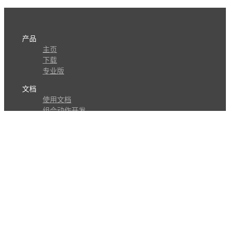
产品
主页
下载
专业版
文档
使用文档
组合动作开发
知识库
版本历史
瓜皮学堂
分享
动作库
子程序
外观
交流
问答讨论区