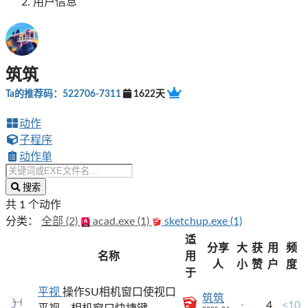
用户信息
筑筑
Ta的推荐码：522706-7311
1622天
动作
子程序
动作单
搜索
共 1 个动作
分类：
全部 (2)
acad.exe (1)
sketchup.exe (1)
适
分享
大
获
用
频
名称
用
人
小
赞
户
度
于
平视
操作SU相机窗口使视口
筑筑
4
<10