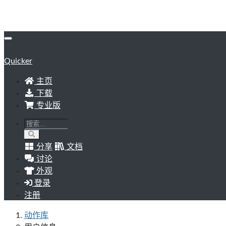
Quicker
主页
下载
专业版
分享
文档
讨论
外观
登录
注册
动作库