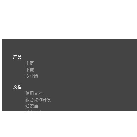
产品
主页
下载
专业版
文档
使用文档
组合动作开发
知识库
版本历史
瓜皮学堂
分享
动作库