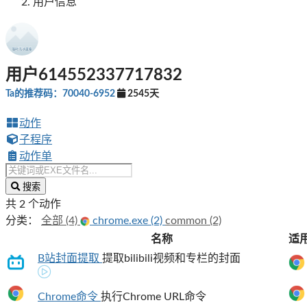
用户信息
用户614552337717832
Ta的推荐码：70040-6952
2545天
动作
子程序
动作单
搜索
共 2 个动作
分类：
全部 (4)
chrome.exe (2)
common (2)
名称
适
B站封面提取
提取bilibili视频和专栏的封面
Chrome命令
执行Chrome URL命令