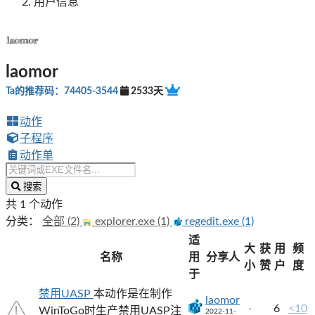
用户信息
laomor
Ta的推荐码：74405-3544
2533天
动作
子程序
动作单
搜索
共 1 个动作
分类：
全部 (2)
explorer.exe (1)
regedit.exe (1)
适
大
获
用
频
名称
用
分享人
小
赞
户
度
于
禁用UASP
本动作是在制作
laomor
6
<10
WinToGo时生产禁用UASP注
2022-11-