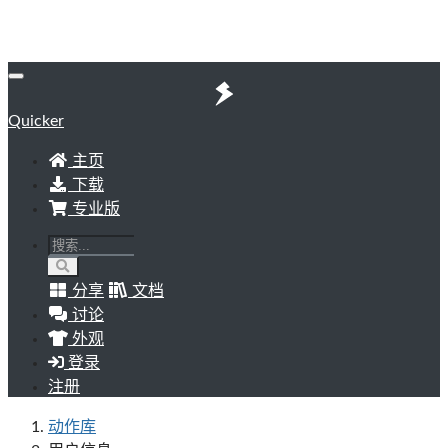
Quicker
主页
下载
专业版
分享
文档
讨论
外观
登录
注册
动作库