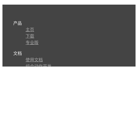
产品
主页
下载
专业版
文档
使用文档
组合动作开发
知识库
版本历史
瓜皮学堂
分享
动作库
子程序
外观
交流
问答讨论区