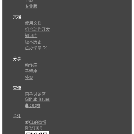
下载
专业版
文档
使用文档
组合动作开发
知识库
版本历史
瓜皮学堂
分享
动作库
子程序
外观
交流
问答讨论区
Github Issues
QQ群
关注
CL的微博
微信订阅号