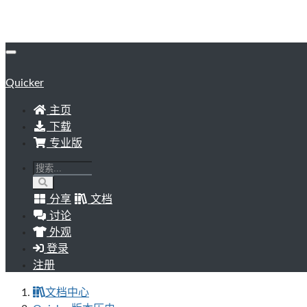
Quicker
主页
下载
专业版
分享
文档
讨论
外观
登录
注册
文档中心