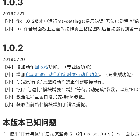
1.0.3
20190721
【小】fix 1.0.2版本中运行ms-settings:提示错误“无法启动程序”
【小】fix 在全局面板上后面的动作页上粘贴图标后自动跳转到第
1.0.2
20190720
【中】增加动作
回收站
功能。（专业版功能）
【中】增加
启动时运行动作和定时运行动作功能
。
（专业版功能）
【小】“加载动作页”类型的动作禁止创建链接动作。
【中】“打开与运行”模块增强：
增加“等待启动完成”参数，以及“PID
【小】激活进程主窗口增加支持pid参数。
【小】获取当前路径模块增加了错误捕捉。
本版本已知问题
使用“
打开与运行
”启动某些命令（如 ms-settings:）