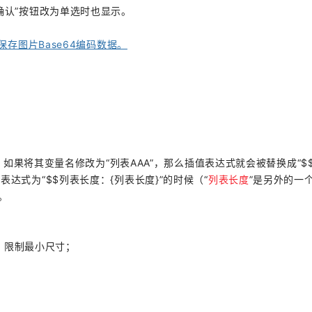
确认”按钮改为单选时也显示。
存图片Base64编码数据。
，如果将其变量名修改为“列表AAA”，那么插值表达式就会被替换成“$
式为“$$列表长度：{列表长度}”的时候（“
列表长度
”是另外的一
。
作；限制最小尺寸；