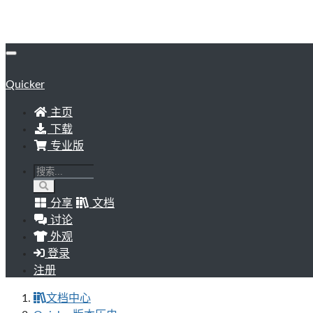
Quicker
主页
下载
专业版
分享
文档
讨论
外观
登录
注册
文档中心