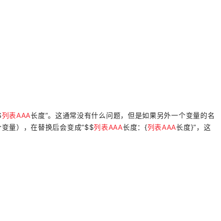
$
列表AAA
长度”。这通常没有什么问题，但是如果另外一个变量的名
个变量），在替换后会变成“
$$
列表AAA
长度：{
列表AAA
长度}”，这