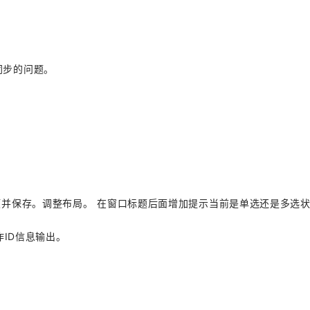
同步的问题。
此项并保存。调整布局。 在窗口标题后面增加提示当前是单选还是多选
动作ID信息输出。