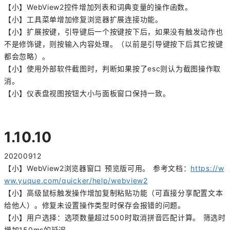
【小】WebView2控件增加列表和词典变量的操作函数。
【小】工具菜单增加修复浏览器扩展连接功能。
【小】扩展按键，引导键后一个按键按下后，如果没有触发动作也
不是修饰键，则按输入内容处理。（以前是引导键按下后其它按键
都会忽略）。
【小】使用外部软件截图时，判断如果按了esc则认为截图操作取
消。
【小】仪表盘视图按钮大小与面板窗口保持一致。
1.10.10
20200912
【小】WebView2浏览器窗口 预览版可用。 参考文档：
https://w
ww.yuque.com/quicker/help/webview2
【小】高级鼠标触发操作增加复制粘贴功能（可直接分享配置文本
给他人）。修复未设置操作类型时保存会报错的问题。
【小】用户选择：选项数量超过500时取消拼音匹配计算。 筛选时
增加150ms的延迟。