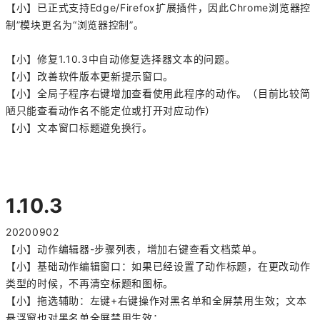
【小】已正式支持Edge/Firefox扩展插件，因此
Chrome浏览器控
制”模块更名为“浏览器控制”。
【小】修复1.10.3中自动修复选择器文本的问题。
【小】改善软件版本更新提示窗口。
【小】全局子程序右键增加查看使用此程序的动作。（目前比较简
陋只能查看动作名不能定位或打开对应动作）
【小】文本窗口标题避免换行。
1.10.3
20200902
【小】动作编辑器-步骤列表，增加右键查看文档菜单。
【小】基础动作编辑窗口：如果已经设置了动作标题，在更改动作
类型的时候，不再清空标题和图标。
【小】拖选辅助：左键+右键操作对黑名单和全屏禁用生效；文本
悬浮窗也对黑名单全屏禁用生效；