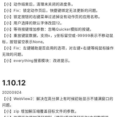
【小】动作结束后，清理未关闭的进度条。
【小】Fix：锁定动作页后，快捷键绑定无法更新的问题。
【小】锁定按钮的右键菜单过滤掉没有动作页的应用名称。
【小】用户选择的默认字体改回12。
【小】等待按键增加
参数：
忽略Quicker模拟的按键。
【小】重放键鼠数据，支持x，y坐标留空或
-99999
表示不移动鼠
标，按钮留空表示None。
【小】Fix：左键辅助是否启用的选项，对左键+右键等纯鼠标操作
无效的问题。
【小】everything搜索模块：改进提示。
1.10.12
20200924
【小】WebView2：解决在高分屏上有时候初始显示不铺满窗口的
问题。
【小】zip 增加解压缩覆盖目标文件的参数。