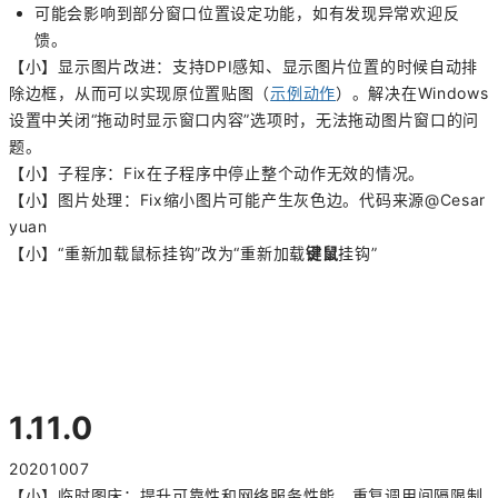
可能会影响到部分窗口位置设定功能，如有发现异常欢迎反
馈。
【小】显示图片改进：支持DPI感知、显示图片位置的时候自动排
除边框，从而可以实现原位置贴图（
示例动作
）。解决在Windows
设置中关闭“拖动时显示窗口内容”选项时，无法拖动图片窗口的问
题。
【小】子程序：Fix在子程序中停止整个动作无效的情况。
【小】图片处理：Fix缩小图片可能产生灰色边。代码来源@Cesar
yuan
【小】“重新加载鼠标挂钩”改为“重新加载
键鼠
挂钩”
1.11.0
20201007
【小】临时图床：提升可靠性和网络服务性能，重复调用间隔限制