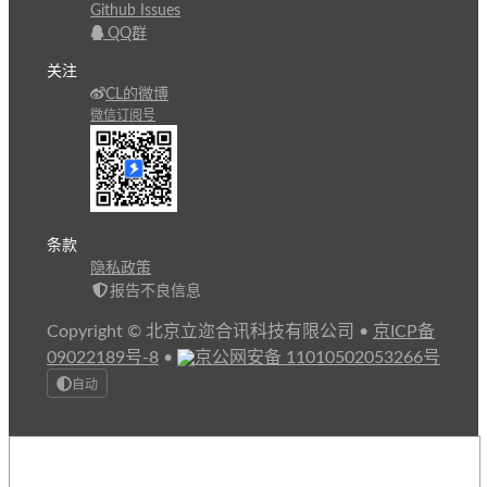
Github Issues
QQ群
关注
CL的微博
微信订阅号
条款
隐私政策
报告不良信息
Copyright © 北京立迩合讯科技有限公司
•
京ICP备
09022189号-8
•
京公网安备 11010502053266号
自动