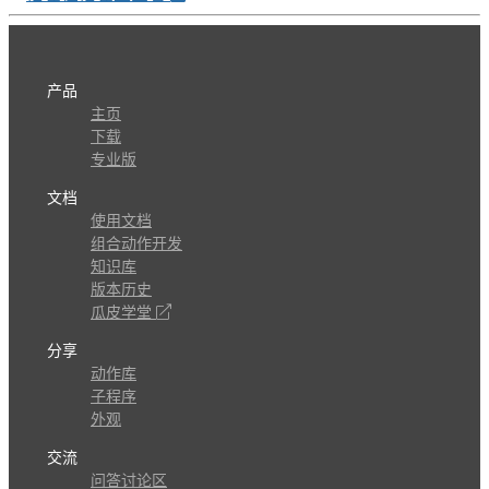
产品
主页
下载
专业版
文档
使用文档
组合动作开发
知识库
版本历史
瓜皮学堂
分享
动作库
子程序
外观
交流
问答讨论区