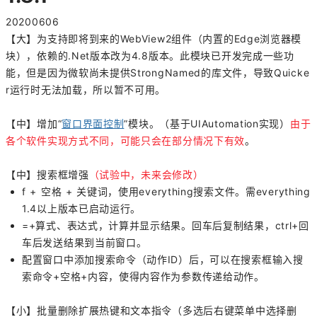
20200606
【大】为支持即将到来的WebView2组件（内置的Edge浏览器模
块），依赖的.Net版本改为4.8版本。此模块已开发完成一些功
能，但是因为微软尚未提供StrongNamed的库文件，导致Quicke
r运行时无法加载，所以暂不可用。
【中】增加“
窗口界面控制
”模块。（基于UIAutomation实现）
由于
各个软件实现方式不同，可能只会在部分情况下有效
。
【中】
搜索框增强
（试验中，未来会修改）
f + 空格 + 关键词，使用everything搜索文件。需everything
1.4以上版本已启动运行。
=+算式、表达式，计算并显示结果。回车后复制结果，ctrl+回
车后发送结果到当前窗口。
配置窗口中添加搜索命令（动作ID）后，可以在搜索框输入搜
索命令+空格+内容，使得内容作为参数传递给动作。
【小】批量删除扩展热键和文本指令（多选后右键菜单中选择删