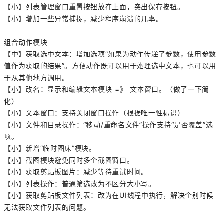
【小】列表管理窗口重置按钮放在上面，突出保存按钮。
【小】增加一些异常捕捉，减少程序崩溃的几率。
组合动作模块
【中】获取选中文本：增加选项“如果为动作传递了参数，使用参数
值作为获取的结果”。方便动作既可以用于处理选中文本，也可以用
于从其他地方调用。
【小】改名：显示和编辑文本模块 =》 文本窗口。（做了一下简
化）
【小】文本窗口：支持关闭窗口操作（根据唯一性标识）
【小】文件和目录操作：“
移动/重命名
文件
”操作支持“
是否覆盖
”选
项。
【小】新增“临时图床”模块。
【小】截图模块避免同时多个截图窗口。
【小】获取剪贴板图片：减少等待重试时间。
【小】列表操作：普通筛选改为不区分大小写。
【小】获取剪贴板文件列表：改为在UI线程中执行，解决个别时候
无法获取文件列表的问题。