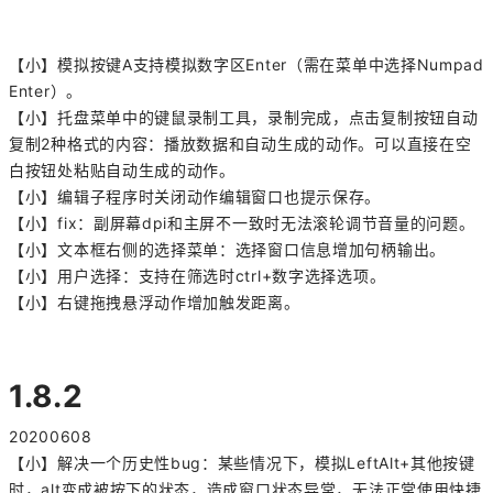
【小】模拟按键A支持模拟数字区Enter（需在菜单中选择Numpad
Enter）。
【小】托盘菜单中的键鼠录制工具，录制完成，点击复制按钮自动
复制2种格式的内容：播放数据和自动生成的动作。可以直接在空
白按钮处粘贴自动生成的动作。
【小】编辑子程序时关闭动作编辑窗口也提示保存。
【小】fix：副屏幕dpi和主屏不一致时无法滚轮调节音量的问题。
【小】文本框右侧的选择菜单：选择窗口信息增加句柄输出。
【小】用户选择：支持在筛选时ctrl+数字选择选项。
【小】右键拖拽悬浮动作增加触发距离。
1.8.2
20200608
【小】解决一个历史性bug：某些情况下，模拟LeftAlt+其他按键
时，alt变成被按下的状态，造成窗口状态异常，无法正常使用快捷