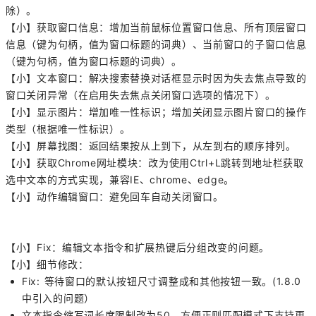
除）。
【小】获取窗口信息：增加当前鼠标位置窗口信息、所有顶层窗口
信息（键为句柄，值为窗口标题的词典）、当前窗口的子窗口信息
（键为句柄，值为窗口标题的词典）。
【小】文本窗口：解决搜索替换对话框显示时因为失去焦点导致的
窗口关闭异常（在启用失去焦点关闭窗口选项的情况下）。
【小】
显示图片：增加唯一性标识；增加关闭显示图片窗口的操作
类型（根据唯一性标识）。
【小】屏幕找图：返回结果按从上到下，从左到右的顺序排列。
【小】获取Chrome网址模块：改为使用Ctrl+L跳转到地址栏获取
选中文本的方式实现，兼容IE、chrome、edge。
【小】动作编辑窗口：避免回车自动关闭窗口。
【小】Fix：编辑文本指令和扩展热键后分组改变的问题。
【小】细节修改：
Fix: 等待窗口的默认按钮尺寸调整成和其他按钮一致。(1.8.0
中引入的问题）
文本指令缩写词长度限制改为50，方便正则匹配模式下支持更