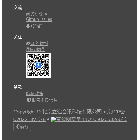
交流
问答讨论区
Github Issues
QQ群
关注
CL的微博
微信订阅号
条款
隐私政策
报告不良信息
Copyright © 北京立迩合讯科技有限公司
•
京ICP备
09022189号-8
•
京公网安备 11010502053266号
自动