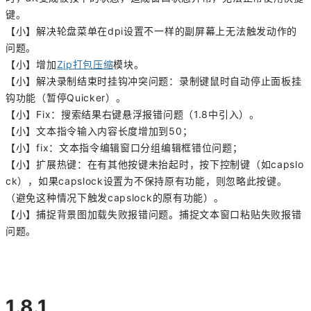
键。
【小】解决轮盘菜单在dpi设置不一样的副屏幕上无法触发动作的
问题。
【小】增加
Zip打包压缩
模块。
【小】解决录制结束时挂钩冲突问题：录制键鼠时自动停止面板挂
钩功能（暂停Quicker）。
【小】Fix：搜索结果右键悬浮报错问题（1.8中引入）。
【小】文本指令输入内容长度增加到50；
【小】fix：文本指令编辑窗口分组编辑框错位问题；
【小】扩展热键：在有其他按键未抬起时，按下控制键（如capslo
ck），如果capslock设置为不保持原有功能，则忽略此按键。
（避免这种情况下触发capslock的原有功能）。
【小】捕捉背景图加载失败报错问题。捕捉文本窗口粘贴失败报错
问题。
1.8.1