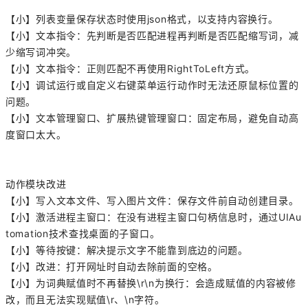
【小】列表变量保存状态时使用json格式，以支持内容换行。
【小】文本指令：先判断是否匹配进程再判断是否匹配缩写词，减
少缩写词冲突。
【小】文本指令：正则匹配不再使用RightToLeft方式。
【小】调试运行或自定义右键菜单运行动作时无法还原鼠标位置的
问题。
【小】文本管理窗口、扩展热键管理窗口：固定布局，避免自动高
度窗口太大。
动作模块改进
【小】写入文本文件、写入图片文件：保存文件前自动创建目录。
【小】激活进程主窗口：在没有进程主窗口句柄信息时，通过UIAu
tomation技术查找桌面的子窗口。
【小】等待按键：解决提示文字不能靠到底边的问题。
【小】改进：打开网址时自动去除前面的空格。
【小】为词典赋值时不再替换\r\n为换行：会造成赋值的内容被修
改，而且无法实现赋值\r、\n字符。