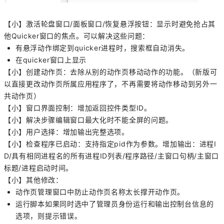
【小】激活轮盘窗口/面板窗口/恢复悬浮按钮：显示时避免抢占其
他Quicker窗口的焦点。可以解决这些问题：
有悬浮动作绑定到quicker进程时，搜索框自动消失。
在quicker窗口上显示
【小】创建动作页：去除从别的动作页移动动作的功能。（新版可
以直接更改动作页所属应用程序了，不再需要将动作移动到另外一
共动作页）
【小】窗口界面控制：增加返回控件类型ID。
【小】解决步骤编辑窗口最大化时不能全屏的问题。
【小】用户选择：增加输出完整选项。
【小】检查程序已启动：支持指定pid作为参数。增加输出：进程I
D/具有相同进程名的所有进程ID列表/程序路径/主窗口句柄/主窗口
标题/进程启动时间。
【小】其他修改：
动作页管理窗口中防止动作页名称太长撑开动作页。
运行脚本如果同时选中了管理员身份运行和输出控制台信息的
选项，则提示错误。