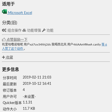
适用于
Microsoft Excel
分类(旧)
组合操作
功能增强
功能
点赞鼓励一下
叽里咕噜说啥呢
用户xzi7uv34hhj2ds
我喝西北风
用户46iAAmYfAwA
canliy
等
6
人赞了这个动作
。
收藏
更多信息
2019-02-11 21:03
分享时间
2019-10-12 16:41
最后更新
4
修订版本
用户许可
-未设置-
1.1.31
Quicker版本
11.7 KB
动作大小