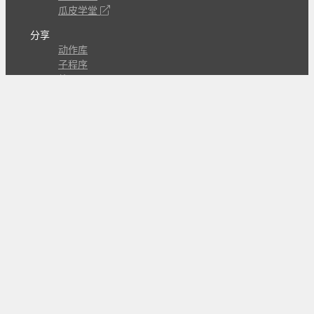
瓜皮学堂
分享
动作库
子程序
外观
交流
问答讨论区
Github Issues
QQ群
关注
CL的微博
微信订阅号
条款
隐私政策
报告不良信息