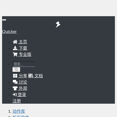
Quicker
主页
下载
专业版
分享
文档
讨论
外观
登录
注册
动作库