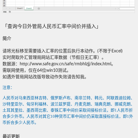
「查询今日外管局人民币汇率中间价并插入」
简介
请将光标移至需要插入汇率的位置后执行本动作。(不限于Excel)
实时爬取外汇管理局网站汇率数据（节假日无汇率）。
数据源：http://www.safe.gov.cn/safe/rmbhlzjj/index.html。
需联网使用，仅在64位win10测试。
如遇外管局网站改版导致动作失效请告知我。
注意：
人民币对马来西亚林吉特、俄罗斯卢布、南非兰特、韩元、阿联酋迪拉姆、
沙特里亚尔、匈牙利福林、波兰兹罗提、丹麦克朗、瑞典克朗、挪威克朗、
土耳其里拉、墨西哥比索、泰铢汇率中间价采取间接标价法，即1人民币折
合多少外币。人民币对其它10种货币汇率中间价仍采取直接标价法，即1外
币折合多少人民币。
最近更新