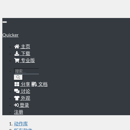
Quicker
主页
下载
专业版
分享
文档
讨论
外观
登录
注册
动作库