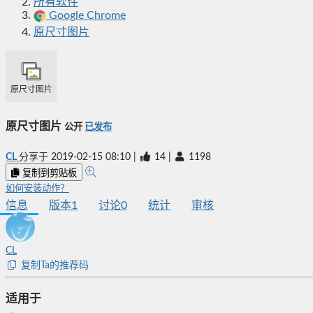
所有软件
Google Chrome
原尺寸图片
原尺寸图片
原尺寸图片
公开
已发布
CL
分享于
2019-02-15 08:10
|
14
|
1198
复制到剪贴板
如何安装动作？
信息
版本
1
讨论
0
统计
审核
CL
复制Ta的推荐码
适用于