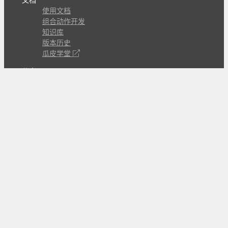
文档
使用文档
组合动作开发
知识库
版本历史
瓜皮学堂
分享
动作库
子程序
外观
交流
问答讨论区
Github Issues
QQ群
关注
CL的微博
微信订阅号