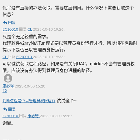
似乎没有直接的办法获取，需要底层调用。什么情况下需要获取这个
信息？
回复
EC10010
回复
CL
2023-10-10 19:26
:
只是个无足轻重的需求。
代理软件v2rayN的Tun模式要以管理员身份运行才行，所以想在启动时
提示下是否已以管理员身份运行。
CL
回复
EC10010
2023-10-10 19:33
:
可以试试获取进程路径，如果没有关闭UAC，quicker不会有管理员权
限，应该没有办法得到管理员身份进程的路径。
康必得
2023-10-30 15:20
#
2
试试这个~
判断进程是否以管理员权限运行
回复
EC10010
回复
康必得
2023-10-30 15:28
:
谢谢。