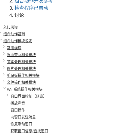
组合动作开发参考
检查程序已启动
讨论
入门向导
组合动作基础
组合动作模块说明
常用模块
界面交互相关模块
文本处理相关模块
图片处理相关模块
剪贴板操作相关模块
文件操作相关模块
Win系统操作相关模块
窗口界面控制（预览）
播放声音
窗口操作
向窗口发送消息
恢复活动窗口
获取窗口信息/查找窗口