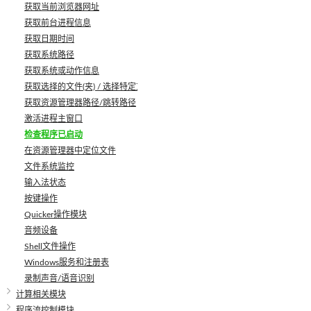
获取当前浏览器网址
获取前台进程信息
获取日期时间
获取系统路径
获取系统或动作信息
获取选择的文件(夹) / 选择特定文件
获取资源管理器路径/跳转路径
激活进程主窗口
检查程序已启动
在资源管理器中定位文件
文件系统监控
输入法状态
按键操作
Quicker操作模块
音频设备
Shell文件操作
Windows服务和注册表
录制声音/语音识别
计算相关模块
程序流控制模块