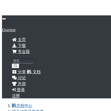
Quicker
主页
下载
专业版
分享
文档
讨论
外观
登录
注册
文档中心