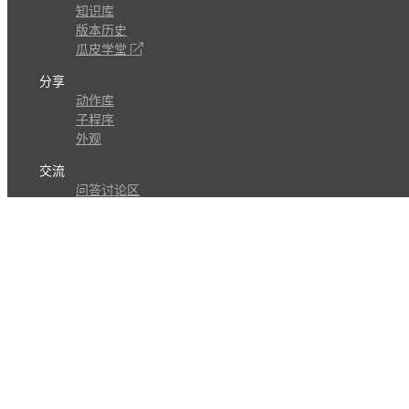
知识库
版本历史
瓜皮学堂
分享
动作库
子程序
外观
交流
问答讨论区
Github Issues
QQ群
关注
CL的微博
微信订阅号
条款