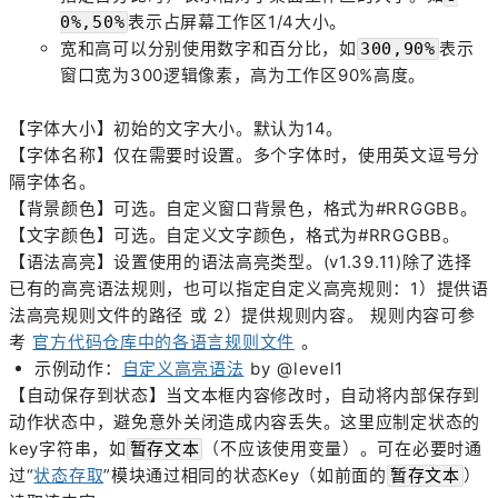
表示占屏幕工作区1/4大小。
0%,50%
宽和高可以分别使用数字和百分比，如
表示
300,90%
窗口宽为300逻辑像素，高为工作区90%高度。
【字体大小】初始的文字大小。默认为14。
【字体名称】仅在需要时设置。多个字体时，使用英文逗号分
隔字体名。
【背景颜色】可选。自定义窗口背景色，格式为#RRGGBB。
【文字颜色】可选。自定义文字颜色，格式为#RRGGBB。
【语法高亮】设置使用的语法高亮类型。(v1.39.11)除了选择
已有的高亮语法规则，也可以指定自定义高亮规则：1）提供语
法高亮规则文件的路径 或 2）提供规则内容。 规则内容可参
考
官方代码仓库中的各语言规则文件
。
示例动作：
自定义高亮语法
by @level1
【自动保存到状态】当文本框内容修改时，自动将内部保存到
动作状态中，避免意外关闭造成内容丢失。这里应制定状态的
key字符串，如
（不应该使用变量）。可在必要时通
暂存文本
过“
状态存取
”模块通过相同的状态Key（如前面的
）
暂存文本