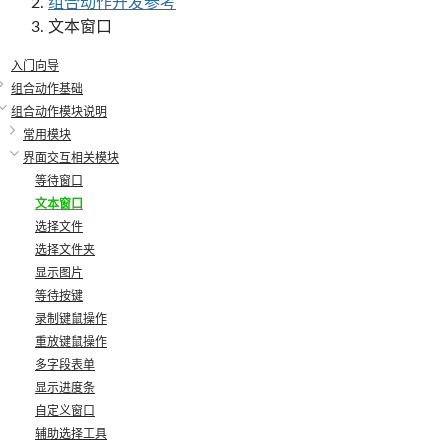
组合动作开发参考
文本窗口
入门向导
组合动作基础
组合动作模块说明
常用模块
界面交互相关模块
等待窗口
文本窗口
选择文件
选择文件夹
显示图片
等待按键
录制键鼠操作
重放键鼠操作
多字段表单
显示进度条
自定义窗口
辅助选择工具