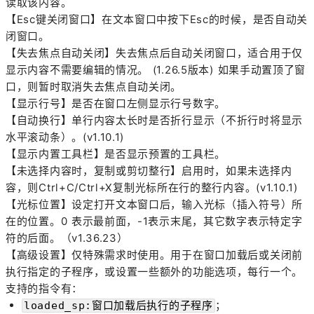
读取该内容。
【Esc键关闭窗口】在文本窗口中按下Esc的时候，是否自动关
闭窗口。
【失去焦点自动关闭】失去焦点后自动关闭窗口，适合用于仅
显示内容不需要编辑的情况。 (1.26.5版本) 如果手动置顶了窗
口，则暂时取消失去焦点自动关闭。
【显示行号】是否在窗口左侧显示行号数字。
【自动换行】单行内容太长时是否折行显示（不折行时将显示
水平滚动条）。(v1.10.1)
【显示内置工具栏】是否显示预置的工具栏。
【未选择内容时，复制或剪切整行】启用时，如果未选择内
容，则Ctrl+C/Ctrl+X复制光标所在行的整行内容。
(v1.10.1)
【光标位置】设定打开文本窗口后，输入光标（插入符号）所
在的位置。0 表示最前面，-1表示末尾，其它数字表示特定字
符的后面。（v1.36.23）
【高级设置】仅特殊需求时使用。用于在窗口加载后或关闭前
执行指定的子程序，或设置一些额外的功能选项，每行一个。
支持的指令有：
；
loaded_sp:窗口加载后执行的子程序