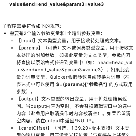
value&end=end_value&param3=value3
子程序需要符合如下的规范：
需要有2个输入参数变量和1个输出参数变量：
【Input】文本类型变量，用于接收待处理的文本。
【params】（可选）文本或词典类型变量，用于接收文
本处理的附加参数。如果此变量为文本类型，参数内容
将直接以原始格式传递到变量中（如：head=head_val
ue&end=end_value&param3=value3）；如果此变
量为词典类型，Quicker会把参数自动转换为词典（在
表达式中可以使用
$={params}["参数名"]
的方式取用
参数）。
【output】文本类型的输出变量，用于将处理结果返
回。当output内容为空时，不会替换编辑窗口中的选中
内容（避免用户取消操作时内容被清空）。如果希望清
空内容，请在output中返回*NULL*。
【caretOffset】（可选，1.39.20+版本支持）文本类
型的输出变量，用于设定光标位置（与直接在上述第2