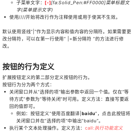
子菜单文字：
[-]
[fa:Solid_Pen:#FF0000]菜单标题文
字(菜单提示文字)
使用////开始将改行作为注释使用或用于使其不生效。
默认使用竖线“|”作为显示内容和值内容的分隔符。如果需要更
改分隔符，可以在第一行使用“ |=新分隔符 ”的方法进行修
改。
按钮的行为定义
扩展按钮定义的第二部分定义按钮的行为。
按钮行为分为两个方式：
关闭窗口并从“选择的项”输出参数中返回一个值。仅在“等
待方式”参数为“等待关闭”时可用。
定义方法：直接写要返
回的值即可。
例如：按钮定义“使用百度翻译|
baidu
”，点击此按钮将
关闭窗口并在“选择的项”中输出“baidu”。
执行某个文本处理操作。定义方法：
call:
执行功能定义