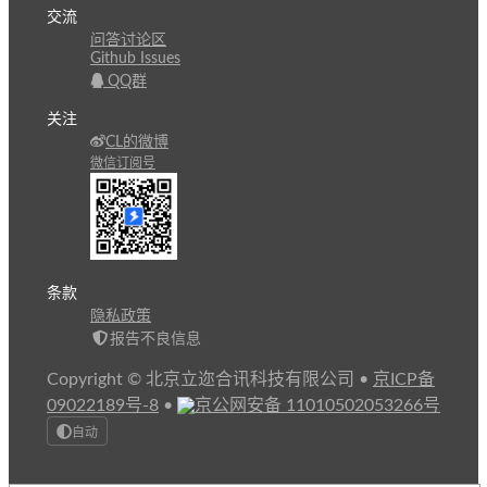
交流
问答讨论区
Github Issues
QQ群
关注
CL的微博
微信订阅号
条款
隐私政策
报告不良信息
Copyright © 北京立迩合讯科技有限公司
•
京ICP备
09022189号-8
•
京公网安备 11010502053266号
自动