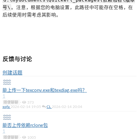
。注意，根据您的电脑设置，此路径中可能存在空格，在
号\
后续使用时需考虑其影响。
反馈与讨论
创建话题
能上传一下texconv.exe和texdiag.exe吗？
1
随便聊聊
·
373
xqfa
2026-02-14 19:05
CL
2026-02-14 20:04
能否上传依赖rclone包
1
随便聊聊
·
1005