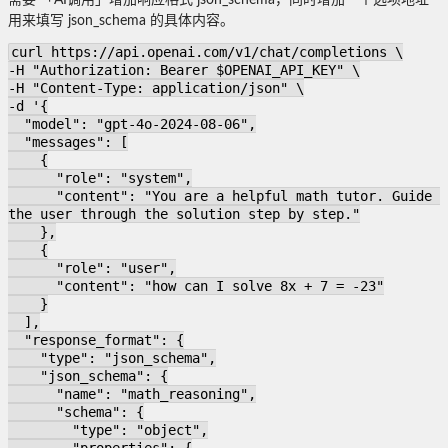
需要 「AI调用」增加响应格式 json_schema，同时增加一个选项地址
用来填写 json_schema 的具体内容。
curl https://api.openai.com/v1/chat/completions \
-H "Authorization: Bearer $OPENAI_API_KEY" \
-H "Content-Type: application/json" \
-d '{
  "model": "gpt-4o-2024-08-06",
  "messages": [
    {
      "role": "system",
      "content": "You are a helpful math tutor. Guide 
the user through the solution step by step."
    },
    {
      "role": "user",
      "content": "how can I solve 8x + 7 = -23"
    }
  ],
  "response_format": {
    "type": "json_schema",
    "json_schema": {
      "name": "math_reasoning",
      "schema": {
        "type": "object",