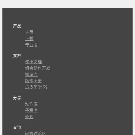
产品
主页
下载
专业版
文档
使用文档
组合动作开发
知识库
版本历史
瓜皮学堂
分享
动作库
子程序
外观
交流
问答讨论区