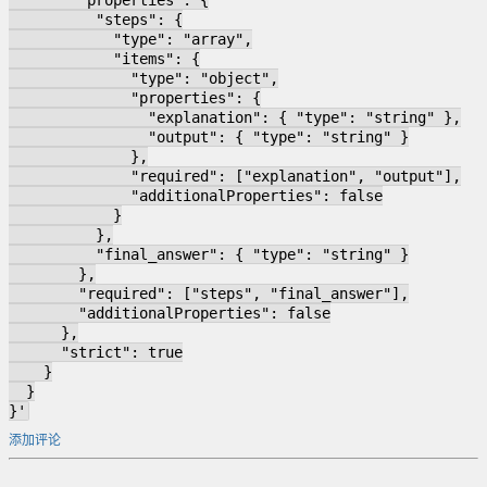
        "properties": {
          "steps": {
            "type": "array",
            "items": {
              "type": "object",
              "properties": {
                "explanation": { "type": "string" },
                "output": { "type": "string" }
              },
              "required": ["explanation", "output"],
              "additionalProperties": false
            }
          },
          "final_answer": { "type": "string" }
        },
        "required": ["steps", "final_answer"],
        "additionalProperties": false
      },
      "strict": true
    }
  }
}'
添加评论