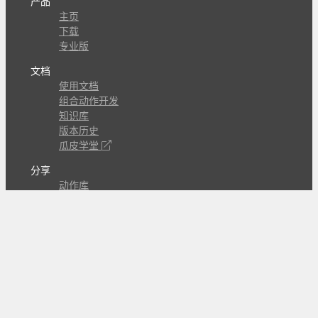
产品
主页
下载
专业版
文档
使用文档
组合动作开发
知识库
版本历史
瓜皮学堂
分享
动作库
子程序
外观
交流
问答讨论区
Github Issues
QQ群
关注