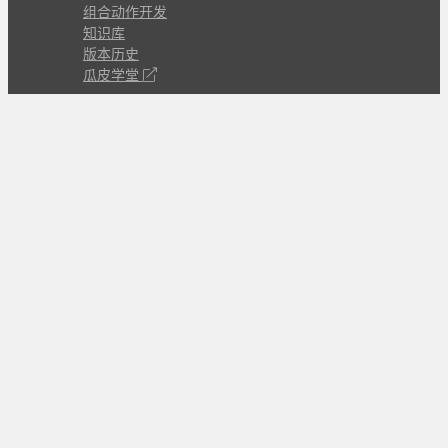
组合动作开发
知识库
版本历史
瓜皮学堂
分享
动作库
子程序
外观
交流
问答讨论区
Github Issues
QQ群
关注
CL的微博
微信订阅号