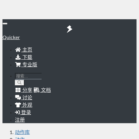
Quicker
主页
下载
专业版
分享
文档
讨论
外观
登录
注册
动作库