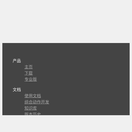
产品
主页
下载
专业版
文档
使用文档
组合动作开发
知识库
版本历史
瓜皮学堂
分享