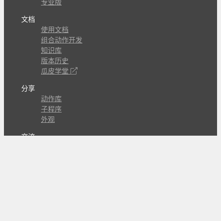
专业版
文档
使用文档
组合动作开发
知识库
版本历史
瓜皮学堂
分享
动作库
子程序
外观
交流
问答讨论区
Github Issues
QQ群
关注
CL的微博
微信订阅号