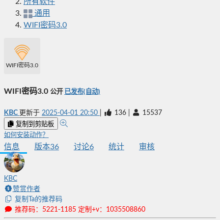
所有软件
通用
WIFI密码3.0
WIFI密码3.0
WIFI密码3.0
公开
已发布(自动)
KBC
更新于
2025-04-01 20:50
|
136
|
15537
复制到剪贴板
如何安装动作？
信息
版本
36
讨论
6
统计
审核
KBC
赞赏作者
复制Ta的推荐码
推荐码：5221-1185 定制+v：1035508860