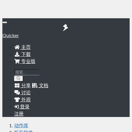
Quicker
主页
下载
专业版
分享
文档
讨论
外观
登录
注册
动作库