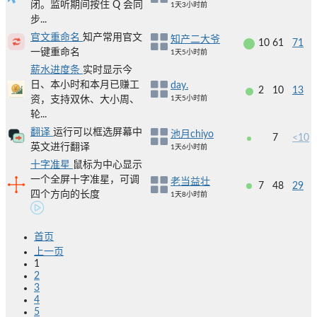
闭。监听期间按住 Q 会同
1天3小时前
步...
官文重命名
知产常用官文
知产二大爷
10
61
71
一键重命名
1天5小时前
薪水进度条
实时显示今
日、本小时和本月已赚工
day.
2
10
13
资，支持双休、大小周、
1天5小时前
轮...
翻译
运行可以框选屏幕中
池月chiyo
7
<10
英文进行翻译
1天6小时前
十字准星
鼠标为中心显示
一个全屏十字准星，可调
老当益壮
7
48
29
四个方向的长度
1天8小时前
首页
上一页
1
2
3
4
5