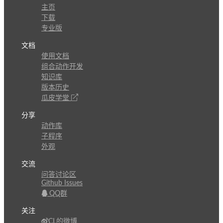
主页
下载
专业版
文档
使用文档
组合动作开发
知识库
版本历史
瓜皮学堂
分享
动作库
子程序
外观
交流
问答讨论区
Github Issues
QQ群
关注
CL的微博