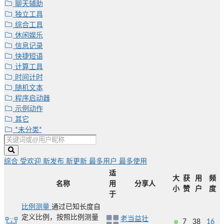
聊天辅助
独立工具
综合工具
休闲娱乐
信息记录
快捷短语
计算工具
时间计时
随机文本
程序启动器
示例动作
其它
*未分类*
综合
受欢迎
新发布
新更新
最多用户
最多使用
适
大
获
用
频
名称
用
分享人
小
赞
户
度
于
比例测量
通过已知长度自
定义比例，按照比例测量
老当益壮
7
38
16