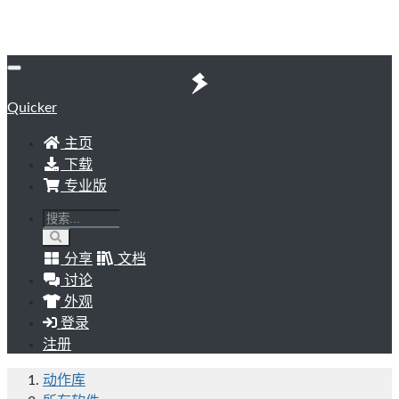
Quicker
主页
下载
专业版
分享
文档
讨论
外观
登录
注册
动作库