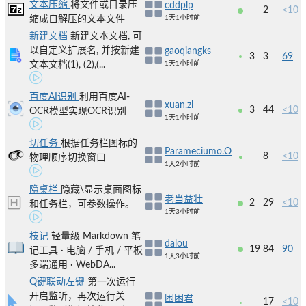
文本压缩
将文件或目录压
cddplp
2
<10
缩成自解压的文本文件
1天1小时前
新建文档
新建文本文档, 可
以自定义扩展名, 并按新建
gaoqiangks
3
3
69
文本文档(1), (2),(...
1天1小时前
百度AI识别
利用百度AI-
xuan.zl
3
44
<10
OCR模型实现OCR识别
1天1小时前
切任务
根据任务栏图标的
Parameciumo.O
8
<10
物理顺序切换窗口
1天2小时前
隐桌栏
隐藏\显示桌面图标
老当益壮
2
29
<10
和任务栏，可参数操作。
1天3小时前
枝记
轻量级 Markdown 笔
dalou
19
84
90
记工具 · 电脑 / 手机 / 平板
1天3小时前
多端通用 · WebDA...
Q键联动左键
第一次运行
开启监听，再次运行关
困困君
17
<10