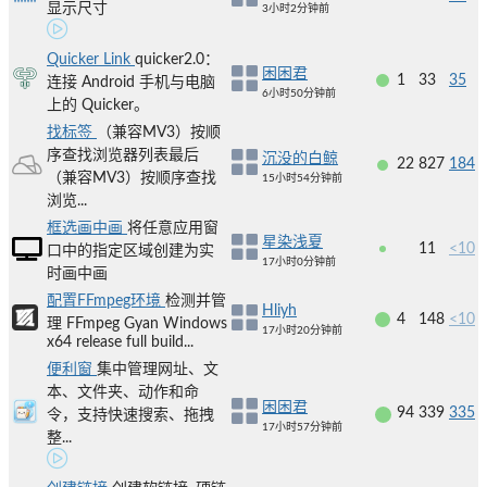
显示尺寸
3小时2分钟前
Quicker Link
quicker2.0：
困困君
1
33
35
连接 Android 手机与电脑
6小时50分钟前
上的 Quicker。
找标签
（兼容MV3）按顺
序查找浏览器列表最后
沉没的白鲸
22
827
184
（兼容MV3）按顺序查找
15小时54分钟前
浏览...
框选画中画
将任意应用窗
星染浅夏
11
<10
口中的指定区域创建为实
17小时0分钟前
时画中画
配置FFmpeg环境
检测并管
Hliyh
4
148
<10
理 FFmpeg Gyan Windows
17小时20分钟前
x64 release full build...
便利窗
集中管理网址、文
本、文件夹、动作和命
困困君
94
339
335
令，支持快速搜索、拖拽
17小时57分钟前
整...