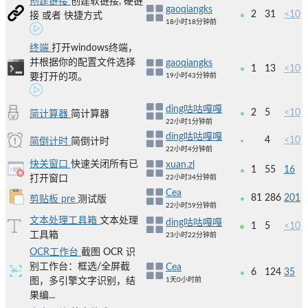
创建链接
创建软链接, 硬链
gaoqiangks
2
31
<10
接 或者 快捷方式
18小时18分钟前
终端
打开windows终端，
并根据你的配置文件选择
gaoqiangks
1
13
<10
要打开的项。
19小时43分钟前
ding咕咕嘎嘎
2
5
<10
简计算器
简计算器
22小时1分钟前
ding咕咕嘎嘎
4
<10
简倒计时
简倒计时
22小时4分钟前
快关窗口
快速关闭所有已
xuan.zl
1
55
16
打开窗口
22小时34分钟前
Cea
81
286
201
剪贴板 pre
测试版
22小时59分钟前
文本处理工具箱
文本处理
ding咕咕嘎嘎
1
5
<10
工具箱
23小时22分钟前
OCR工作台
截图 OCR 识
别工作台：框选/全屏截
Cea
6
124
35
图，多引擎文字识别，结
1天0小时前
果编...