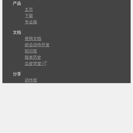
产品
主页
下载
专业版
文档
使用文档
组合动作开发
知识库
版本历史
瓜皮学堂
分享
动作库
子程序
外观
交流
问答讨论区
Github Issues
QQ群
关注