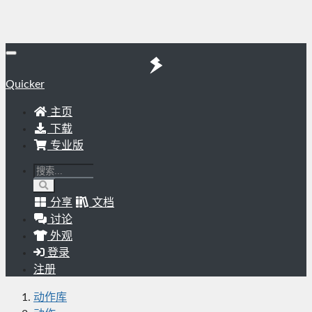
Quicker
主页
下载
专业版
分享
文档
讨论
外观
登录
注册
动作库