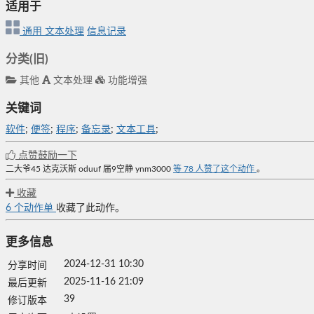
适用于
通用
文本处理
信息记录
分类(旧)
其他
文本处理
功能增强
关键词
软件
;
便签
;
程序
;
备忘录
;
文本工具
;
点赞鼓励一下
二大爷45
达克沃斯
oduuf
届9空静
ynm3000
等
78
人赞了这个动作
。
收藏
6
个动作单
收藏了此动作。
更多信息
2024-12-31 10:30
分享时间
2025-11-16 21:09
最后更新
39
修订版本