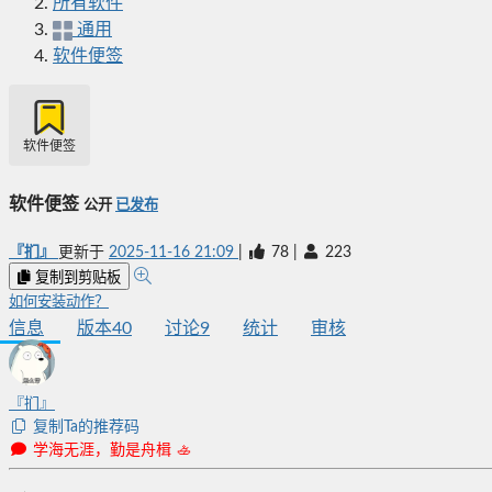
所有软件
通用
软件便签
软件便签
软件便签
公开
已发布
『扪』
更新于
2025-11-16 21:09
|
78
|
223
复制到剪贴板
如何安装动作？
信息
版本
40
讨论
9
统计
审核
『扪』
复制Ta的推荐码
学海无涯，勤是舟楫 🚣