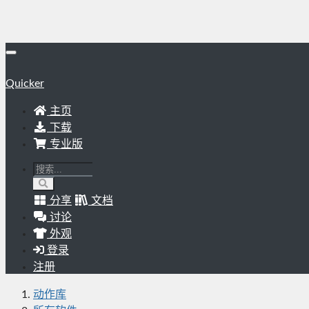
Quicker
主页
下载
专业版
分享
文档
讨论
外观
登录
注册
动作库