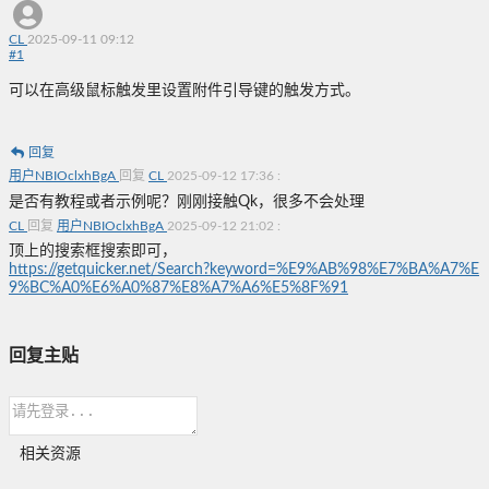
CL
2025-09-11 09:12
#
1
可以在高级鼠标触发里设置附件引导键的触发方式。
回复
用户NBIOclxhBgA
回复
CL
2025-09-12 17:36
:
是否有教程或者示例呢？刚刚接触Qk，很多不会处理
CL
回复
用户NBIOclxhBgA
2025-09-12 21:02
:
顶上的搜索框搜索即可，
https://getquicker.net/Search?keyword=%E9%AB%98%E7%BA%A7%E
9%BC%A0%E6%A0%87%E8%A7%A6%E5%8F%91
回复主贴
相关资源