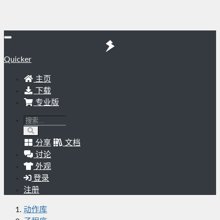
Quicker
主页
下载
专业版
分享
文档
讨论
外观
登录
注册
动作库