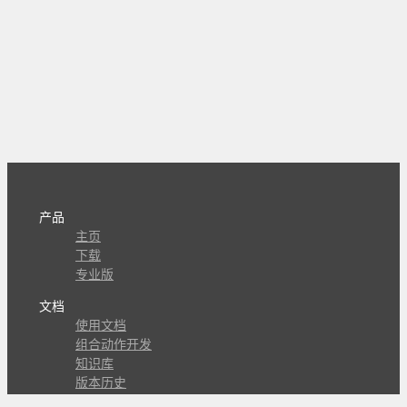
产品
主页
下载
专业版
文档
使用文档
组合动作开发
知识库
版本历史
瓜皮学堂