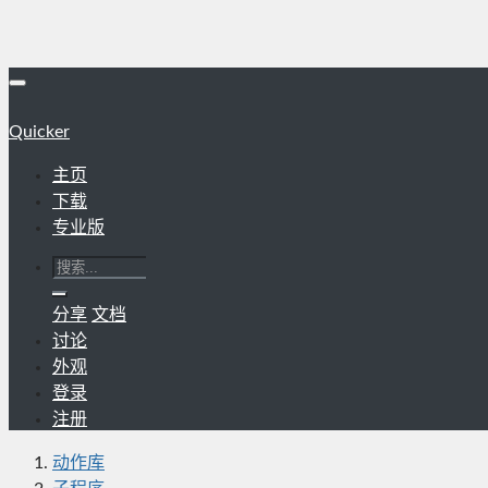
Quicker
主页
下载
专业版
分享
文档
讨论
外观
登录
注册
动作库