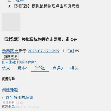
子程序
【浏览器】模拟鼠标物理点击网页元素
【浏览器】模拟鼠标物理点击网页元素
公开
乐昂岚
更新于
2025-07-27 10:29
|
1
|
(0)
|
89
复制链接
如何使用分享的子程序？
信息
版本
4
讨论
1
点评
0
相关
问题讨论
创建话题
可以,挺好用的,感谢
随便聊聊
·
232
运营:秋风
2025-11-07 15:42