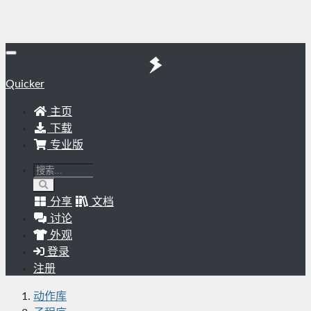
Quicker
主页
下载
专业版
分享
文档
讨论
外观
登录
注册
动作库