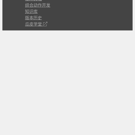
组合动作开发
知识库
版本历史
瓜皮学堂
分享
动作库
子程序
外观
交流
问答讨论区
Github Issues
QQ群
关注
CL的微博
微信订阅号