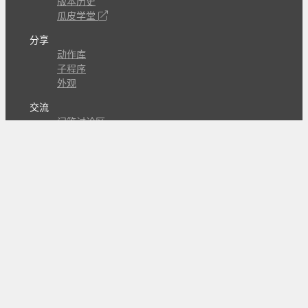
版本历史
瓜皮学堂
分享
动作库
子程序
外观
交流
问答讨论区
Github Issues
QQ群
关注
CL的微博
微信订阅号
条款
隐私政策