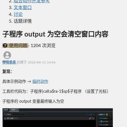
组合动作开发参考
文本窗口
讨论
话题详情
子程序 output 为空会清空窗口内容
使用问题
·
1204 次浏览
咿呀杀杀
创建于 2026-04-11 14:46
复现：
具体示例动作 →
临时动作
工具栏代码为：子程序|call:a$ra-1$sp$子程序 （设置了光标）
子程序的 output 变量最终输入为空